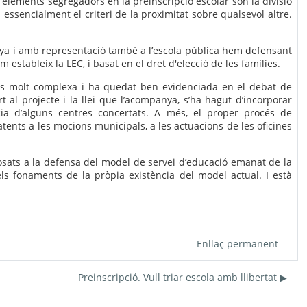
elements segregadors en la preinscripció escolar són la divisió
 essencialment el criteri de la proximitat sobre qualsevol altre.
unya i amb representació també a l’escola pública hem defensant
 estableix la LEC, i basat en el dret d'elecció de les famílies.
 és molt complexa i ha quedat ben evidenciada en el debat de
t al projecte i la llei que l’acompanya, s’ha hagut d’incorporar
ia d’alguns centres concertats. A més, el proper procés de
atents a les mocions municipals, a les actuacions de les oficines
posats a la defensa del model de servei d’educació emanat de la
 els fonaments de la pròpia existència del model actual. I està
Enllaç permanent
Preinscripció. Vull triar escola amb llibertat ▶︎