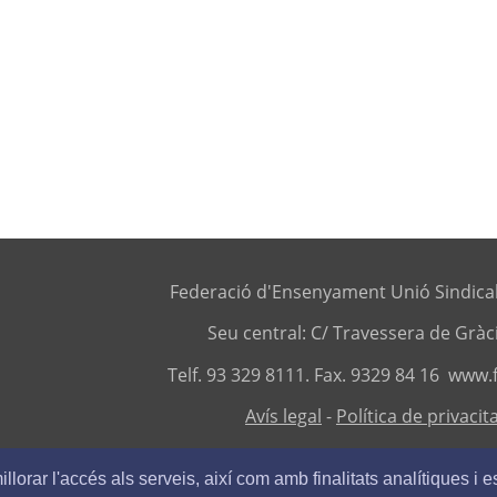
t
21 d’agost
te, 22 d’agost
diumenge, 23 d’agost
t
28 d’agost
te, 29 d’agost
diumenge, 30 d’agost
Federació d'Ensenyament Unió Sindical
Seu central: C/ Travessera de Gràc
Telf. 93 329 8111. Fax. 9329 84 16
www.f
Avís legal
-
Política de privacit
llorar l'accés als serveis, així com amb finalitats analítiques i e