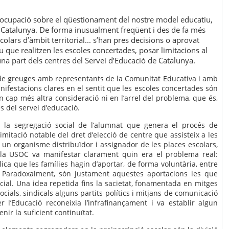
eocupació sobre el qüestionament del nostre model educatiu,
 de Catalunya. De forma inusualment freqüent i des de fa més
olars d’àmbit territorial... s’han pres decisions o aprovat
que realitzen les escoles concertades, posar limitacions al
a una part dels centres del Servei d’Educació de Catalunya.
 de greuges amb representants de la Comunitat Educativa i amb
nifestacions clares en el sentit que les escoles concertades són
n cap més altra consideració ni en l’arrel del problema, que és,
s del servei d’educació.
a la segregació social de l’alumnat que genera el procés de
imitació notable del dret d’elecció de centre que assisteix a les
i un organisme distribuïdor i assignador de les places escolars,
a USOC va manifestar clarament quin era el problema real:
ica que les famílies hagin d’aportar, de forma voluntària, entre
 Paradoxalment, són justament aquestes aportacions les que
cial. Una idea repetida fins la sacietat, fonamentada en mitges
cials, sindicals alguns partits polítics i mitjans de comunicació
 l’Educació reconeixia l’infrafinançament i va establir algun
ir la suficient continuïtat.