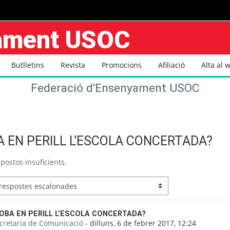
yament USOC
Butlletins
Revista
Promocions
Afiliació
Alta al 
Federació d'Ensenyament USOC
A EN PERILL L’ESCOLA CONCERTADA?
postos insuficients.
 de respostes: 0
OBA EN PERILL L’ESCOLA CONCERTADA?
cretaria de Comunicació
-
dilluns, 6 de febrer 2017, 12:24