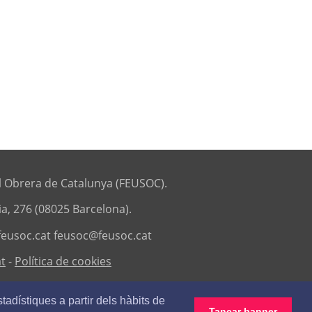
 Obrera de Catalunya (FEUSOC).
ia, 276 (08025 Barcelona).
eusoc.cat
feusoc@feusoc.cat
at
-
Política de cookies
stadístiques a partir dels hàbits de
Tancar banner