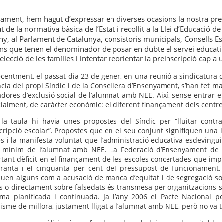
ament, hem hagut d’expressar en diverses ocasions la nostra pr
 de la normativa bàsica de l’Estat i recollit a la Llei d’Educació
ny, al Parlament de Catalunya, consistoris municipals, Consells Esc
s que tenen el denominador de posar en dubte el servei educatiu 
’elecció de les famílies i intentar reorientar la preinscripció cap 
centment, el passat dia 23 de gener, en una reunió a sindicatura
cia del propi Síndic i de la Consellera d’Ensenyament, s’han fet ma
dores d’exclusió social de l’alumnat amb NEE. Així, sense entrar e
ialment, de caràcter econòmic: el diferent finançament dels centre
la taula hi havia unes propostes del Síndic per “lluitar contr
cripció escolar”. Propostes que en el seu conjunt signifiquen una l
es i la manifesta voluntat que l’administració educativa esdevingu
 mínim de l’alumnat amb NEE. La Federació d’Ensenyament de l
rtant dèficit en el finançament de les escoles concertades que impl
ranta i el cinquanta per cent del pressupost de funcionament.
iquen alguns com a acusació de manca d’equitat i de segregació so
ts o directament sobre falsedats és transmesa per organitzacions so
ma planificada i continuada. Ja l’any 2006 el Pacte Nacional per
sme de millora, justament lligat a l’alumnat amb NEE, però no va ten