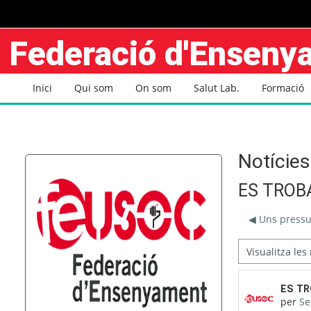
Ves al contingut principal
Federació d'Ensen
Inici
Qui som
On som
Salut Lab.
Formació
Notícies
ES TROB
◀︎ Uns pressu
Mode de visualització
Nombre
ES TR
per
Se