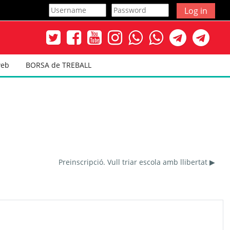
Log in
web
BORSA de TREBALL
Preinscripció. Vull triar escola amb llibertat ▶︎