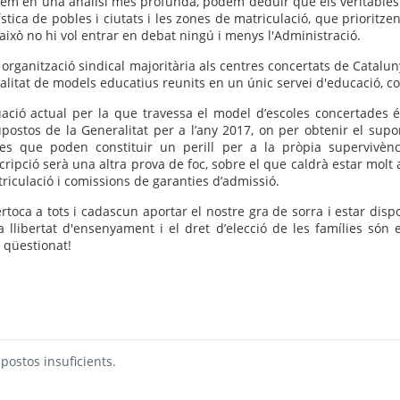
rem en una anàlisi més profunda, podem deduir que els veritables 
stica de pobles i ciutats i les zones de matriculació, que prioritzen
això no hi vol entrar en debat ningú i menys l'Administració.
organització sindical majoritària als centres concertats de Catal
ralitat de models educatius reunits en un únic servei d'educació, com
uació actual per la que travessa el model d’escoles concertades
postos de la Generalitat per a l’any 2017, on per obtenir el supor
es que poden constituir un perill per a la pròpia supervivènc
cripció serà una altra prova de foc, sobre el que caldrà estar molt 
riculació i comissions de garanties d’admissió.
rtoca a tots i cadascun aportar el nostre gra de sorra i estar dis
a llibertat d'ensenyament i el dret d’elecció de les famílies són
 qüestionat!
te, 1 d’agost
diumenge, 2 d’agost
7 d’agost
te, 8 d’agost
diumenge, 9 d’agost
postos insuficients.
t
14 d’agost
te, 15 d’agost
diumenge, 16 d’agost