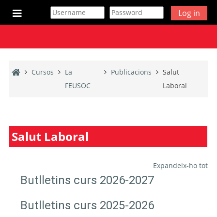
Ves al contingut principal
Log in
Panell lateral
Cursos
La
Publicacions
Salut
FEUSOC
Laboral
Salut Laboral
Expandeix-ho tot
Butlletins curs 2026-2027
Butlletins curs 2025-2026