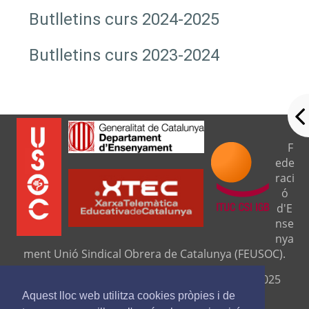
Butlletins curs 2024-2025
Butlletins curs 2023-2024
F
ede
raci
ó
d'E
nse
nya
ment Unió Sindical Obrera de Catalunya (FEUSOC).
Seu central: C/ Travessera de Gràcia, 276 (08025
Barcelona).
Aquest lloc web utilitza cookies pròpies i de