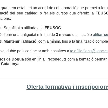
oqua
hem establert un acord de col·laboració que permet a les no
ació del seu catàleg, o fer els cursos que ofereix la
FEUS
cions:
Ser afiliat o afiliada a la
FEUSOC
.
Tenir una antiguitat mínima de
3 mesos
d’afiliació o
afiliar-s
Mantenir l’afiliació
, com a mínim, fins a la finalització comple
evol dubte pots contactar amb nosaltres a
fe.afiliacions@usoc.ca
rsos de
Doqua
són en línia i reconeguts com a formació permane
e Catalunya
.
Oferta formativa i inscripcio