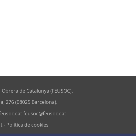
 Obrera de Catalunya (FEUSOC).
ia, 276 (08025 Barcelona).
eusoc.cat
feusoc@feusoc.cat
at
-
Política de cookies