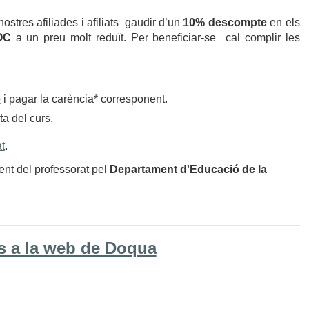
stres afiliades i afiliats gaudir d’un
10% descompte
en els
OC
a un preu molt reduït. Per beneficiar-se cal complir les
e
i pagar la carència* corresponent.
ta del curs.
t
.
nt del professorat pel
Departament d'Educació de la
ns a la web de Doqua