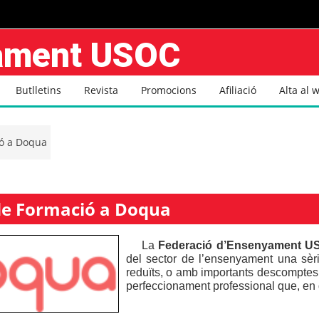
yament USOC
Butlletins
Revista
Promocions
Afiliació
Alta al 
ó a Doqua
de Formació a Doqua
La
Federació
d’Ensenyament U
del sector de l’ensenyament una sèrie
reduïts, o amb importants descomptes pe
perfeccionament professional que, en de