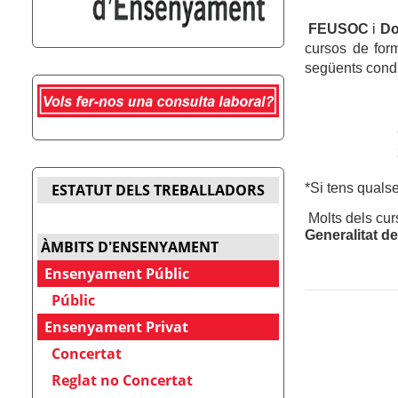
FEUSOC
i
D
cursos de form
següents condi
*Si tens quals
ESTATUT DELS TREBALLADORS
Molts dels cu
Generalitat d
ÀMBITS D'ENSENYAMENT
Ensenyament Públic
Públic
Ensenyament Privat
Concertat
Reglat no Concertat