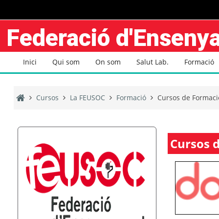
Ves al contingut principal
Federació d'Ensen
Inici
Qui som
On som
Salut Lab.
Formació
Cursos
La FEUSOC
Formació
Cursos de Formaci
Cursos 