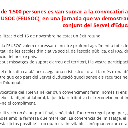
de 1.500 persones es van sumar a la convocatòri
 USOC (FEUSOC), en una jornada que va demostrar l
conjunt del Servei d’Educ
ilització del 15 de novembre ha estat un èxit rotund.
 la FEUSOC volem expressar el nostre profund agraïment a totes les 
tat i de les escoles d’iniciativa social, de l’escola pública, del PAS,
ació del nostre país.
but missatges de suport d’arreu del territori, i la vostra participac
el educatiu català arrossega una crisi estructural i fa més d’una 
re que cap part del Servei d’Educació quedi sense els recursos nec
a l’alumnat.
vocatòria del 15N va néixer d’un convenciment ferm: només si ens 
eix —la dignitat laboral, la justícia retributiva i el reconeixement 
t-ne el compliment.
ilització no és un punt final, sinó l’inici d’un recorregut propi per 
ades amb la fermesa que mereixen. La coherència del missatge, el
stació fos possible —no quan era inevitable, sinó quan encara era