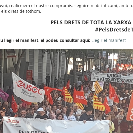
avui, reafirmem el nostre compromís: seguirem obrint camí, amb tot
i els drets de tothom.
PELS DRETS DE TOTA LA XARXA
#PelsDretsde
eu llegir el manifest, el podeu consultar aquí:
Llegir el manifest
te, 1 d’agost
diumenge, 2 d’agost
7 d’agost
te, 8 d’agost
diumenge, 9 d’agost
t
14 d’agost
te, 15 d’agost
diumenge, 16 d’agost