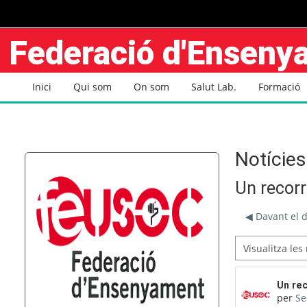
Ves al contingut principal
Federació d'Ensen
Inici
Qui som
On som
Salut Lab.
Formació
Notícies
Un recorr
◀︎ Davant el 
Mode de visualització
Nombre
Un rec
per
Se