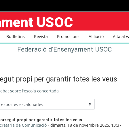
yament USOC
Butlletins
Revista
Promocions
Afiliació
Alta al 
Federació d'Ensenyament USOC
egut propi per garantir totes les veus
debat sobre l’escola concertada
 de respostes: 0
orregut propi per garantir totes les veus
cretaria de Comunicació
-
dimarts, 18 de novembre 2025, 13:37