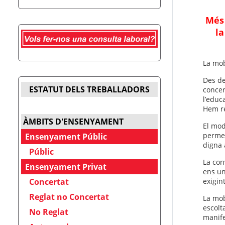
Més 
la
La mob
Des de
ESTATUT DELS TREBALLADORS
concer
l’educ
Hem re
ÀMBITS D'ENSENYAMENT
El mod
permet
Ensenyament Públic
digna 
Públic
La con
Ensenyament Privat
ens un
exigin
Concertat
Reglat no Concertat
La mob
escolt
No Reglat
manife