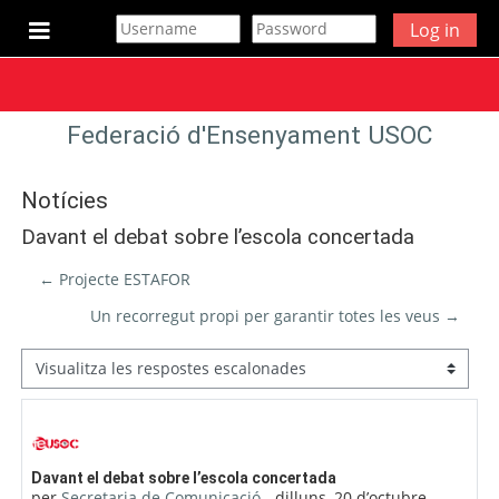
Ves al contingut principal
Log in
Panell lateral
Federació d'Ensenyament USOC
Notícies
Davant el debat sobre l’escola concertada
← Projecte ESTAFOR
Un recorregut propi per garantir totes les veus →
Mode de visualització
Nombre de respostes: 0
Davant el debat sobre l’escola concertada
per
Secretaria de Comunicació
-
dilluns, 20 d’octubre