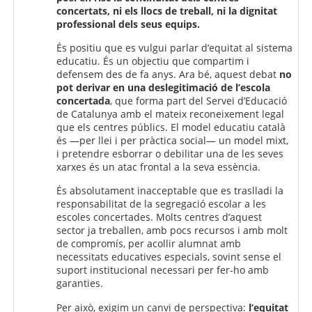
concertats, ni els llocs de treball, ni la dignitat
professional dels seus equips.
És positiu que es vulgui parlar d’equitat al sistema
educatiu. És un objectiu que compartim i
defensem des de fa anys. Ara bé, aquest debat
no
pot derivar en una deslegitimació de l’escola
concertada
, que forma part del Servei d’Educació
de Catalunya amb el mateix reconeixement legal
que els centres públics. El model educatiu català
és —per llei i per pràctica social— un model mixt,
i pretendre esborrar o debilitar una de les seves
xarxes és un atac frontal a la seva essència.
És absolutament inacceptable que es traslladi la
responsabilitat de la segregació escolar a les
escoles concertades. Molts centres d’aquest
sector ja treballen, amb pocs recursos i amb molt
de compromís, per acollir alumnat amb
necessitats educatives especials, sovint sense el
suport institucional necessari per fer-ho amb
garanties.
Per això, exigim un canvi de perspectiva:
l’equitat