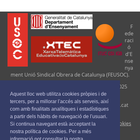
F
ede
raci
ó
d'E
nse
nya
ment Unió Sindical Obrera de Catalunya (FEUSOC).
Seu central: C/ Travessera de Gràcia, 276 (08025
Barcelona).
Aquest lloc web utilitza cookies pròpies i de
tercers, per a millorar l'accés als serveis, així
Telf. 93 329 8111. Fax. 9329 84 16
www.feusoc.cat
com amb finalitats analítiques i estadístiques
feusoc@feusoc.cat
a partir dels hàbits de navegació de l'usuari.
Avís legal
-
Política de privacitat
-
Política de cookies
Si continua navegant està acceptant la
nostra política de cookies. Per a més
informació pot consultar la nostra