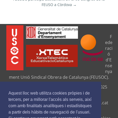
FEUSO a Còrdova →
F
ede
raci
ó
d'E
nse
nya
ment Unió Sindical Obrera de Catalunya (FEUSOC).
Seu central: C/ Travessera de Gràcia, 276 (08025
Barcelona).
Aquest lloc web utilitza cookies pròpies i de
tercers, per a millorar l'accés als serveis, així
Telf. 93 329 8111. Fax. 9329 84 16
www.feusoc.cat
com amb finalitats analítiques i estadístiques
feusoc@feusoc.cat
a partir dels hàbits de navegació de l'usuari.