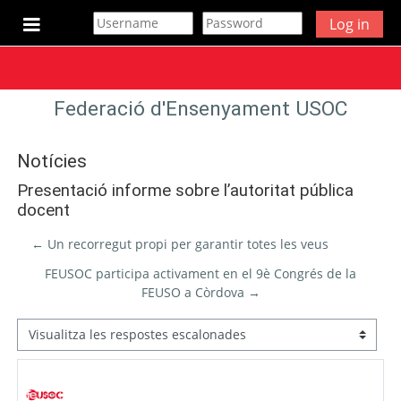
Ves al contingut principal
Log in
Panell lateral
Federació d'Ensenyament USOC
Notícies
Presentació informe sobre l’autoritat pública
docent
← Un recorregut propi per garantir totes les veus
FEUSOC participa activament en el 9è Congrés de la
FEUSO a Còrdova →
Mode de visualització