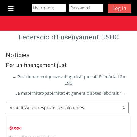
Ves al contingut principal
Log in
Panell lateral
Federació d'Ensenyament USOC
Notícies
Per un finançament just
← Posicionament proves diagnòstiques 4t Primària i 2n
ESO
La maternitat/paternitat et genera dubtes laborals? →
Mode de visualització