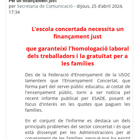
Nombre de respostes: 0
Per un finançament just
per
Secretaria de Comunicació
-
dijous, 25 d’abril 2024,
17:34
L’escola concertada necessita un
finançament just
que garanteixi l’homologació laboral
dels treballadors i la gratuïtat per a
les famílies
Des de la Federació d'Ensenyament de la USOC
lamentem que l'Ensenyament Concertat, que
forma part del servei públic educatiu, al costat de
l'ensenyament públic, torni a ser notícia pel
recent informe publicat per ESADE, posant el
focus d'interès en les quotes que paguen les
famílies.
En el conjunt de l'informe es destaca un dels
principals problemes del sector concertat i és que
està dissenyat per les Administracions per al
copagament de les famílies, perquè mai ha existit