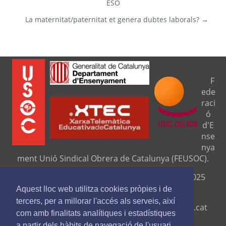
ESO
La maternitat/paternitat et genera dubtes laborals? →
F
ede
raci
ó
d'E
nse
nya
ment Unió Sindical Obrera de Catalunya (FEUSOC).
Seu central: C/ Travessera de Gràcia, 276 (08025
Barcelona).
Aquest lloc web utilitza cookies pròpies i de
tercers, per a millorar l'accés als serveis, així
Telf. 93 329 8111. Fax. 9329 84 16
www.feusoc.cat
com amb finalitats analítiques i estadístiques
feusoc@feusoc.cat
a partir dels hàbits de navegació de l'usuari.