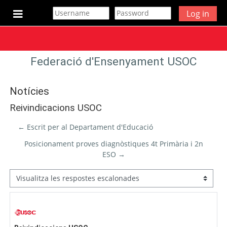
Ves al contingut principal
Log in
Panell lateral
Federació d'Ensenyament USOC
Notícies
Reivindicacions USOC
← Escrit per al Departament d'Educació
Posicionament proves diagnòstiques 4t Primària i 2n
ESO →
Mode de visualització