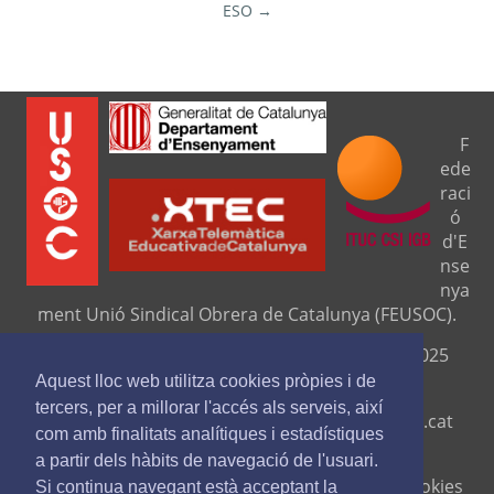
ESO →
F
ede
raci
ó
d'E
nse
nya
ment Unió Sindical Obrera de Catalunya (FEUSOC).
Seu central: C/ Travessera de Gràcia, 276 (08025
Barcelona).
Aquest lloc web utilitza cookies pròpies i de
tercers, per a millorar l'accés als serveis, així
Telf. 93 329 8111. Fax. 9329 84 16
www.feusoc.cat
com amb finalitats analítiques i estadístiques
feusoc@feusoc.cat
a partir dels hàbits de navegació de l'usuari.
Avís legal
-
Política de privacitat
-
Política de cookies
Si continua navegant està acceptant la