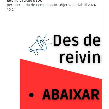
Nombre de respostes: 0
Reivindicacions USOC
per
Secretaria de Comunicació
-
dijous, 11 d’abril 2024,
10:24