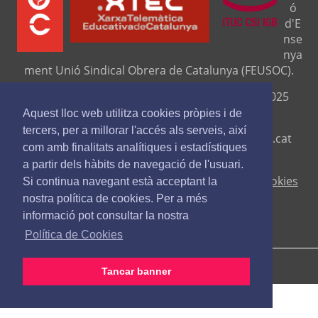
ó
d'E
nse
nya
ment Unió Sindical Obrera de Catalunya (FEUSOC).
Seu central: C/ Travessera de Gràcia, 276 (08025
Barcelona).
Aquest lloc web utilitza cookies pròpies i de
tercers, per a millorar l'accés als serveis, així
Telf. 93 329 8111. Fax. 9329 84 16
www.feusoc.cat
com amb finalitats analítiques i estadístiques
feusoc@feusoc.cat
a partir dels hàbits de navegació de l'usuari.
Avís legal
-
Política de privacitat
-
Política de cookies
Si continua navegant està acceptant la
nostra política de cookies. Per a més
informació pot consultar la nostra
Política de Cookies
Tancar banner