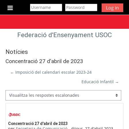
Ves al contingut principal
Log in
Panell lateral
Federació d'Ensenyament USOC
Notícies
Concentració 27 d'abril de 2023
← Imposició del calendari escolar 2023-24
Educació Infantil →
Mode de visualització
Nombre de respostes: 0
Concentració 27 d'abril de 2023
per
Secretaria de Comunicació
-
dijous, 27 d’abril 2023,