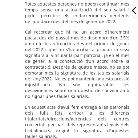
Totes aquestes persones no poden continuar més
temps sense una actualització del seu salari i
poder percebre els endarreriments pendents
de liquidació des del mes de gener de 2022.
Cal recordar que hi ha un acord d’increment
pactat des del passat mes de desembre d’un 3’5%
amb efectes retroactius des del primer de gener
del 2022 i que no s’ha arribat a produir la seva
signatura al vincular la part patronal, ja en el mes
de gener, a la consecució d’un acord sobre la
contractació. Després de quatre mesos, no es pot
demorar més la signatura de les taules salarials
de l’any 2022. No es pot mantenir aquesta pressió
injustificada. No són equiparables les
desavinences sobre una qüestió de conveni amb
no signar unes taules salarials.
En aquest acte d’avui, fem entrega a les patronals
dels fulls fets arribar a les diferents
titularitats/direccions/gerències dels centres
concertats per part dels representants legals dels
treballadors, exigint la signatura d’aquestes
taules salarials.