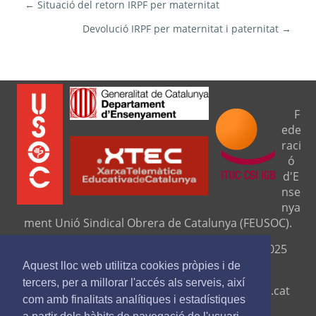
← Situació del retorn IRPF per maternitat
Devolució IRPF per maternitat i paternitat →
F
ede
raci
ó
d'E
nse
nya
ment Unió Sindical Obrera de Catalunya (FEUSOC).
Seu central: C/ Travessera de Gràcia, 276 (08025
Barcelona).
Aquest lloc web utilitza cookies pròpies i de
tercers, per a millorar l'accés als serveis, així
Telf. 93 329 8111. Fax. 9329 84 16
www.feusoc.cat
com amb finalitats analítiques i estadístiques
feusoc@feusoc.cat