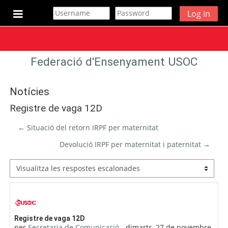
Ves al contingut principal
Log in
Panell lateral
Federació d'Ensenyament USOC
Notícies
Registre de vaga 12D
← Situació del retorn IRPF per maternitat
Devolució IRPF per maternitat i paternitat →
Mode de visualització
Nombre de respostes: 0
Registre de vaga 12D
per
Secretaria de Comunicació
-
dimarts, 27 de novembre