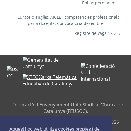
Enllaç permanent
← Cursos d'anglès, AICLE i competències professionals
per a docents. Convocatòria desembre
Registre de vaga 12D →
Federació d'Ensenyament Unió Sindical Obrera de
Catalunya (FEUSOC).
Seu central: C/ Travessera de Gràcia, 276 (08025
Barcelona).
Aquest lloc web utilitza cookies pròpies i de