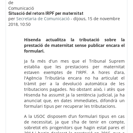
Nombre de respostes: 0
Situació del retorn IRPF per maternitat
per
Secretaria de Comunicació
-
dijous, 15 de novembre
2018, 10:50
Hisenda actualitza la tributació sobre la
prestació de maternitat sense publicar encara el
formulari.
Ja fa més d'un mes que el Tribunal Suprem
establia que les prestacions per maternitat
estaven exemptes de l'IRPF. A hores d’ara,
l'Agència Tributària encara no ha articulat el
tràmit per a la devolució automàtica de les
tributacions pagades. No obstant això, i atès que
Hisenda ha assumit ja la sentència judicial, ja ha
anunciat que, en dates immediates, difondrà un
formulari tipus per recuperar les tributacions.
A la USOC disposem d’un formulari tipus en cas
de necessitat, ja que s’ha de tenir en compte,
sobretot els progenitors que hagin estat pares el