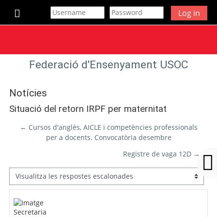
Ves al contingut principal
Log in
Panell lateral
Federació d'Ensenyament USOC
Notícies
Situació del retorn IRPF per maternitat
← Cursos d'anglès, AICLE i competències professionals
per a docents. Convocatòria desembre
Registre de vaga 12D →
Mode de visualització