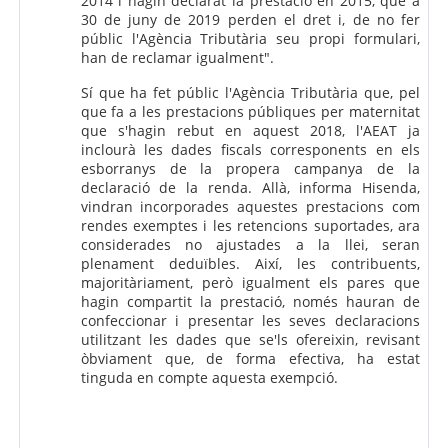
2014 i hagin declarat la prestació en 2015, que a
30 de juny de 2019 perden el dret i, de no fer
públic l'Agència Tributària seu propi formulari,
han de reclamar igualment".
Sí que ha fet públic l'Agència Tributària que, pel
que fa a les prestacions públiques per maternitat
que s'hagin rebut en aquest 2018, l'AEAT ja
inclourà les dades fiscals corresponents en els
esborranys de la propera campanya de la
declaració de la renda. Allà, informa Hisenda,
vindran incorporades aquestes prestacions com
rendes exemptes i les retencions suportades, ara
considerades no ajustades a la llei, seran
plenament deduïbles. Així, les contribuents,
majoritàriament, però igualment els pares que
hagin compartit la prestació, només hauran de
confeccionar i presentar les seves declaracions
utilitzant les dades que se'ls ofereixin, revisant
òbviament que, de forma efectiva, ha estat
tinguda en compte aquesta exempció.