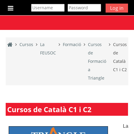
Ves al contingut principal
Log in
Panell lateral
Cursos
La
Formació
Cursos
Cursos
FEUSOC
de
de
Formació
Català
a
C1 i C2
Triangle
Cursos de Català C1 i C2
La