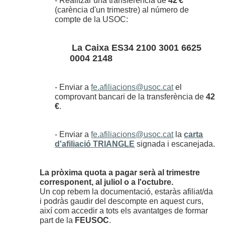
- Realitzar una transferència de
42 €
(carència d'un trimestre) al número de
compte de la USOC:
La Caixa ES34 2100 3001 6625
0004 2148
- Enviar a
fe.afiliacions@usoc.cat
el
comprovant bancari de la transferència de
42
€
.
- Enviar a
fe.afiliacions@usoc.cat
la
carta
d'afiliació TRIANGLE
signada i escanejada.
La pròxima quota a pagar serà al trimestre
corresponent, al juliol o a l'octubre.
Un cop rebem la documentació, estaràs afiliat/da
i podràs gaudir del descompte en aquest curs,
així com accedir a tots els avantatges de formar
part de la
FEUSOC
.