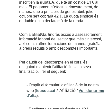
inscrit en la
quota A
, que té un cost de 14 € al
mes. El pagament s'efectua trimestralment, de
manera que a principis de gener, abril, juliol i
octubre se’t cobrarà
42 €
. La quota sindical és
deduïble en la declaració de la renda.
Com a afiliat/da, tindràs accés a assessorament i
informació laboral del sector que més t'interessi,
així com a altres formacions de manera gratuïta,
a preus reduïts o amb descomptes importants.
Per gaudir del descompte en el curs, és
obligatori mantenir l'afiliació fins a la seva
finalització, i fer el següent:
- Omplir el formulari d'afiliació de la nostra
/ Afiliació
web (
feusoc.cat
/
Vull donar-me
d'alta
).