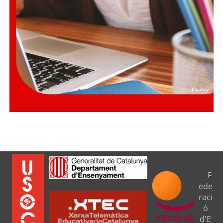
F
ede
raci
ó
d'E