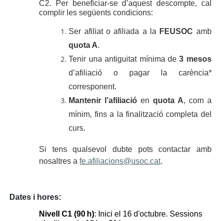
C2. Per beneficiar-se d’aquest descompte, cal
complir les següents condicions:
Ser afiliat o afiliada a la
FEUSOC
amb
quota A
.
Tenir una antiguitat mínima de
3 mesos
d’afiliació o pagar la carència*
corresponent.
Mantenir l’afiliació
en
quota A
, com a
mínim, fins a la finalització completa del
curs.
Si tens qualsevol dubte pots contactar amb
.
nosaltres a
fe.afiliacions@usoc.cat
Dates i hores:
Nivell C1 (90 h)
: Inici el 16 d'octubre. Sessions