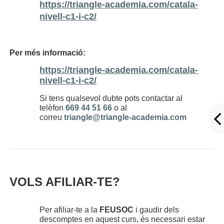
https://triangle-academia.com/catala-
nivell-c1-i-c2/
Per més informació:
https://triangle-academia.com/catala-
nivell-c1-i-c2/
Si tens qualsevol dubte pots contactar al
telèfon
669 44 51 66
o al
correu
triangle@triangle-academia.com
VOLS AFILIAR-TE?
Per afiliar-te a la
FEUSOC
i gaudir dels
descomptes en aquest curs, és necessari estar