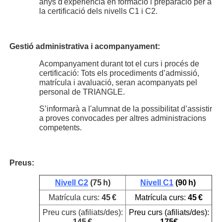
anys d'experiència en formació i preparació per a
la certificació dels nivells C1 i C2.
Gestió administrativa i acompanyament:
Acompanyament durant tot el curs i procés de
certificació: Tots els procediments d’admissió,
matrícula i avaluació, seran acompanyats pel
personal de TRIANGLE.
S’informarà a l'alumnat de la possibilitat d’assistir
a proves convocades per altres administracions
competents.
Preus:
Nivell C2
(75 h)
Nivell C1
(90 h)
Matrícula curs:
45 €
Matrícula curs:
45 €
Preu curs (afiliats/des):
Preu curs (afiliats/des):
145 €
175€