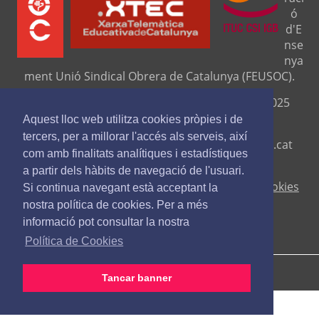
ó
d'E
nse
nya
ment Unió Sindical Obrera de Catalunya (FEUSOC).
Seu central: C/ Travessera de Gràcia, 276 (08025
Barcelona).
Aquest lloc web utilitza cookies pròpies i de
tercers, per a millorar l'accés als serveis, així
Telf. 93 329 8111. Fax. 9329 84 16
www.feusoc.cat
com amb finalitats analítiques i estadístiques
feusoc@feusoc.cat
a partir dels hàbits de navegació de l'usuari.
Avís legal
-
Política de privacitat
-
Política de cookies
Si continua navegant està acceptant la
nostra política de cookies. Per a més
informació pot consultar la nostra
Política de Cookies
Tancar banner