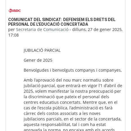
Nombre de respostes: 0
COMUNICAT DEL SINDICAT: DEFENSEM ELS DRETS DEL
PERSONAL DE L'EDUCACIÓ CONCERTADA
per
Secretaria de Comunicació
-
dilluns, 27 de gener 2025,
17:08
JUBILACIÓ PARCIAL
Gener de 2025
Benvolgudes i benvolguts companys i companyes,
Amb l’aprovació del nou marc normatiu sobre
jubilació parcial, que entrarà en vigor l’1 d’abril de
2025, volem manifestar la nostra preocupació per
la discriminació que pateix el personal dels
centres educatius concertats. Mentre que, en el
cas de l’escola pública, l’administració es farà
càrrec dels costos associats a les noves
jubilacions parcials, en el sector de la concertada,
aquesta responsabilitat, tal i com ha estat
aprovada la norma, no encaixa amb els acords