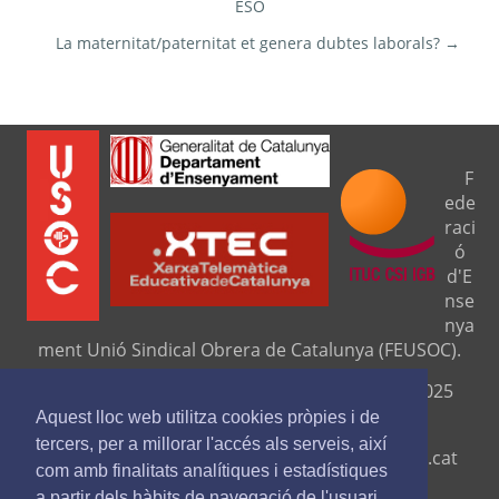
ESO
La maternitat/paternitat et genera dubtes laborals? →
F
ede
raci
ó
d'E
nse
nya
ment Unió Sindical Obrera de Catalunya (FEUSOC).
Seu central: C/ Travessera de Gràcia, 276 (08025
Barcelona).
Aquest lloc web utilitza cookies pròpies i de
tercers, per a millorar l'accés als serveis, així
Telf. 93 329 8111. Fax. 9329 84 16
www.feusoc.cat
com amb finalitats analítiques i estadístiques
feusoc@feusoc.cat
a partir dels hàbits de navegació de l'usuari.