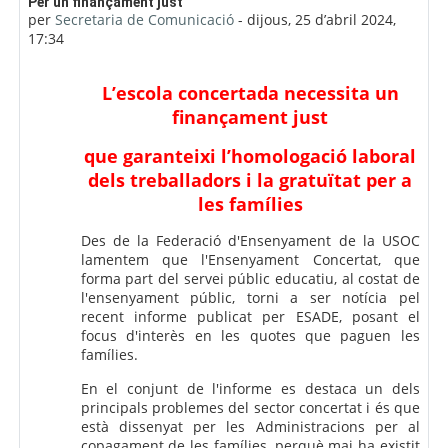
Nombre de respostes: 0
Per un finançament just
per
Secretaria de Comunicació
-
dijous, 25 d’abril 2024,
17:34
L’escola concertada necessita un
finançament just
que garanteixi l’homologació laboral
dels treballadors i la gratuïtat per a
les famílies
Des de la Federació d'Ensenyament de la USOC
lamentem que l'Ensenyament Concertat, que
forma part del servei públic educatiu, al costat de
l'ensenyament públic, torni a ser notícia pel
recent informe publicat per ESADE, posant el
focus d'interès en les quotes que paguen les
famílies.
En el conjunt de l'informe es destaca un dels
principals problemes del sector concertat i és que
està dissenyat per les Administracions per al
copagament de les famílies, perquè mai ha existit