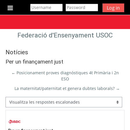
Ves al contingut principal
Log in
Panell lateral
Federació d'Ensenyament USOC
Notícies
Per un finançament just
← Posicionament proves diagnòstiques 4t Primària i 2n
ESO
La maternitat/paternitat et genera dubtes laborals? →
Mode de visualització