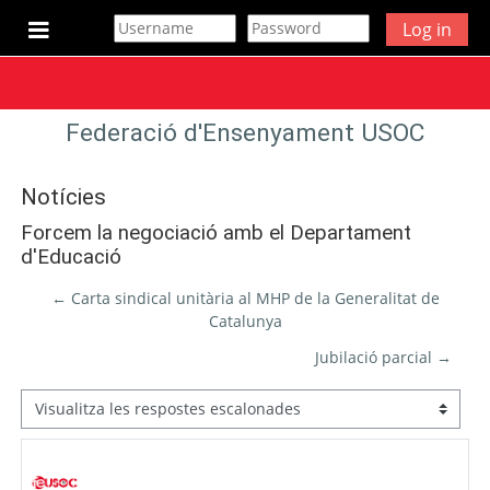
Ves al contingut principal
Log in
Panell lateral
Federació d'Ensenyament USOC
Notícies
Forcem la negociació amb el Departament
d'Educació
← Carta sindical unitària al MHP de la Generalitat de
Catalunya
Jubilació parcial →
Mode de visualització