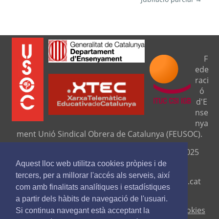
F
ede
raci
ó
d'E
nse
nya
ment Unió Sindical Obrera de Catalunya (FEUSOC).
Seu central: C/ Travessera de Gràcia, 276 (08025
Barcelona).
Aquest lloc web utilitza cookies pròpies i de
tercers, per a millorar l'accés als serveis, així
Telf. 93 329 8111. Fax. 9329 84 16
www.feusoc.cat
com amb finalitats analítiques i estadístiques
feusoc@feusoc.cat
a partir dels hàbits de navegació de l'usuari.
Avís legal
-
Política de privacitat
-
Política de cookies
Si continua navegant està acceptant la