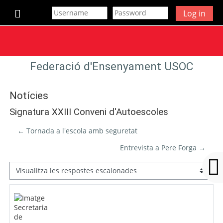
Ves al contingut principal
Log in
Panell lateral
Federació d'Ensenyament USOC
Notícies
Signatura XXIII Conveni d'Autoescoles
← Tornada a l'escola amb seguretat
Entrevista a Pere Forga →
Mode de visualització