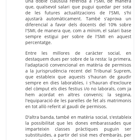
una doble clàusula referida a l'SMI, de manera
que, qualsevol salari que pugui quedar per sota
de les futures actualitzacions de l'SMI, s'hi
ajustarà automàticament. També s'aprova un
diferencial a favor dels docents del 10% sobre
l'SMI, de manera que, com a mínim, el salari base
sempre estigui per sobre de l'SMI en aquest
percentatge.
Entre les millores de caràcter social, en
destaquem dues per sobre de la resta: la primera,
l'adaptació convencional en matèria de permisos
a la jurisprudència recent del Tribunal Suprem,
que estableix que aquests s'hauran de gaudir
sempre en dies laborables, i s'hauran d'excloure
del còmput els dies festius i/o no laborals, com ja
hem acordat en altres convenis; la segona,
l'equiparació de les parelles de fet als matrimonis
en tot allò referit al gaudi de permisos.
D'altra banda, també en matèria social, s'estableix
la possibilitat que les dones embarassades que
imparteixin classes pràctiques puguin ser
substituïdes, a partir del sisè mes d'embaràs, per