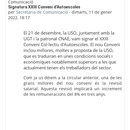
Nombre de respostes: 0
Signatura XXIII Conveni d'Autoescoles
per
Secretaria de Comunicació
-
dimarts, 11 de gener
2022, 18:17
El 21 de desembre, la USO, juntament amb la
UGT i la patronal CNAE, vam signar el XXIII
Conveni Col·lectiu d'Autoescoles. El nou Conveni
inclou millores, moltes a proposta de la USO,
que es traduiran en unes condicions socials i
econòmiques notablement superiors a les que
actualment tenen els treballadors del sector.
Com ja us dèiem a la circular anterior, una de les
grans millores del nou conveni és la revisió
salarial. Aquesta revisió implicarà un increment
de les remuneracions del 8% en tres anys.