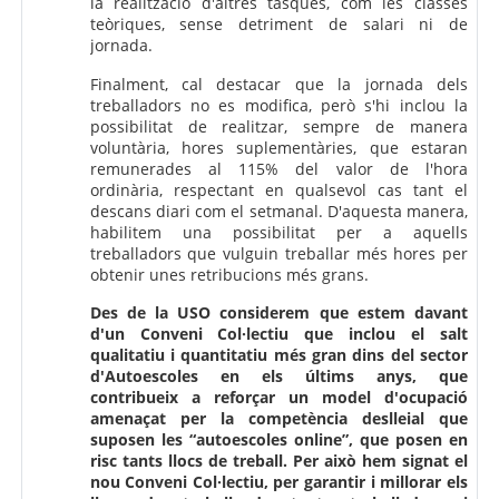
la realització d'altres tasques, com les classes
teòriques, sense detriment de salari ni de
jornada.
Finalment, cal destacar que la jornada dels
treballadors no es modifica, però s'hi inclou la
possibilitat de realitzar, sempre de manera
voluntària, hores suplementàries, que estaran
remunerades al 115% del valor de l'hora
ordinària, respectant en qualsevol cas tant el
descans diari com el setmanal. D'aquesta manera,
habilitem una possibilitat per a aquells
treballadors que vulguin treballar més hores per
obtenir unes retribucions més grans.
Des de la USO considerem que estem davant
d'un Conveni Col·lectiu que inclou el salt
qualitatiu i quantitatiu més gran dins del sector
d'Autoescoles en els últims anys, que
contribueix a reforçar un model d'ocupació
amenaçat per la competència deslleial que
suposen les “autoescoles online”, que posen en
risc tants llocs de treball. Per això hem signat el
nou Conveni Col·lectiu, per garantir i millorar els