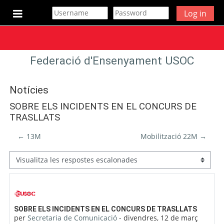
Ves al contingut principal
Log in
Panell lateral
Federació d'Ensenyament USOC
Notícies
SOBRE ELS INCIDENTS EN EL CONCURS DE
TRASLLATS
← 13M
Mobilització 22M →
Mode de visualització
Nombre de respostes: 0
SOBRE ELS INCIDENTS EN EL CONCURS DE TRASLLATS
per
Secretaria de Comunicació
-
divendres, 12 de març