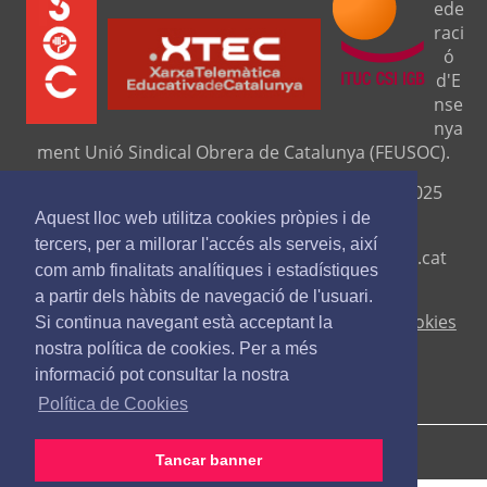
ede
raci
ó
d'E
nse
nya
ment Unió Sindical Obrera de Catalunya (FEUSOC).
Seu central: C/ Travessera de Gràcia, 276 (08025
Barcelona).
Aquest lloc web utilitza cookies pròpies i de
tercers, per a millorar l'accés als serveis, així
Telf. 93 329 8111. Fax. 9329 84 16
www.feusoc.cat
com amb finalitats analítiques i estadístiques
feusoc@feusoc.cat
a partir dels hàbits de navegació de l'usuari.
Avís legal
-
Política de privacitat
-
Política de cookies
Si continua navegant està acceptant la
nostra política de cookies. Per a més
informació pot consultar la nostra
Política de Cookies
Tancar banner