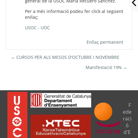
general de la USOC Maria Recuero Sanchez.
Per a més informació podeu fer click al següent
enllaç:
USOC - UOC
Enllaç permanent
← CURSOS PER ALS MESOS D'OCTUBRE I NOVEMBRE
Manifestació 19N →
F
ede
raci
ó
d'E