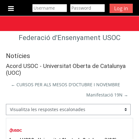
Ves al contingut principal
Log in
Panell lateral
Federació d'Ensenyament USOC
Notícies
Acord USOC - Universitat Oberta de Catalunya
(UOC)
← CURSOS PER ALS MESOS D'OCTUBRE I NOVEMBRE
Manifestació 19N →
Mode de visualització