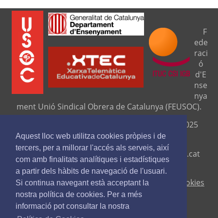
F
ede
raci
ó
d'E
nse
nya
ment Unió Sindical Obrera de Catalunya (FEUSOC).
Seu central: C/ Travessera de Gràcia, 276 (08025
Barcelona).
Aquest lloc web utilitza cookies pròpies i de
tercers, per a millorar l'accés als serveis, així
Telf. 93 329 8111. Fax. 9329 84 16
www.feusoc.cat
com amb finalitats analítiques i estadístiques
feusoc@feusoc.cat
a partir dels hàbits de navegació de l'usuari.
Avís legal
-
Política de privacitat
-
Política de cookies
Si continua navegant està acceptant la
nostra política de cookies. Per a més
informació pot consultar la nostra