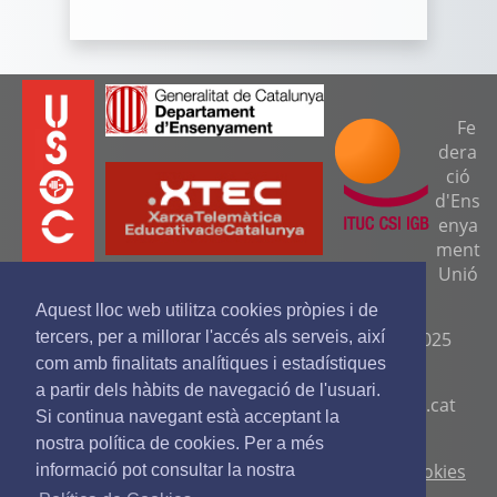
Fe
dera
ció
d'Ens
enya
ment
Unió
Sindical Obrera de Catalunya (FEUSOC).
Aquest lloc web utilitza cookies pròpies i de
tercers, per a millorar l'accés als serveis, així
Seu central: C/ Travessera de Gràcia, 276 (08025
Barcelona).
com amb finalitats analítiques i estadístiques
a partir dels hàbits de navegació de l'usuari.
Telf. 93 329 8111. Fax. 9329 84 16
www.feusoc.cat
Si continua navegant està acceptant la
feusoc@feusoc.cat
nostra política de cookies. Per a més
Avís legal
-
Política de privacitat
-
Política de cookies
informació pot consultar la nostra