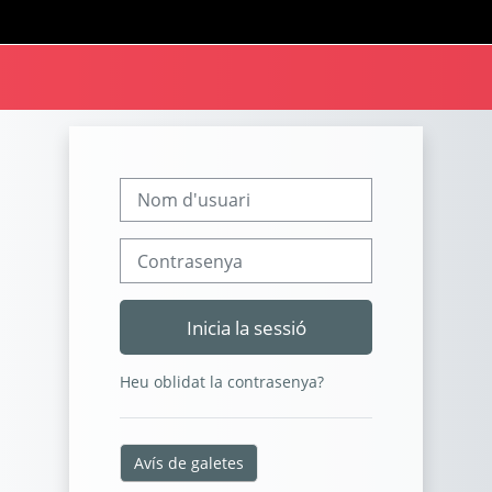
Ves al contingut principal
Nom d'usuari
Contrasenya
Inicia la sessió
Heu oblidat la contrasenya?
Avís de galetes